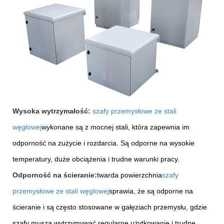
Wysoka wytrzymałość:
szafy przemysłowe ze stali
węglowej
wykonane są z mocnej stali, która zapewnia im
odporność na zużycie i rozdarcia. Są odporne na wysokie
temperatury, duże obciążenia i trudne warunki pracy.
Odporność na ścieranie:
twarda powierzchnia
szafy
przemysłowe ze stali węglowej
sprawia, że ​​są odporne na
ścieranie i są często stosowane w gałęziach przemysłu, gdzie
szafy muszą wytrzymywać regularne użytkowanie i trudne