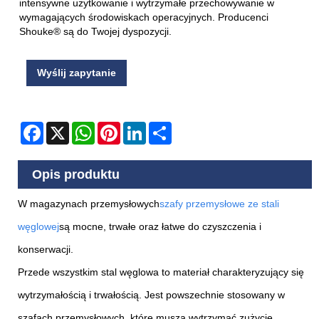
intensywne użytkowanie i wytrzymałe przechowywanie w
wymagających środowiskach operacyjnych. Producenci
Shouke® są do Twojej dyspozycji.
Wyślij zapytanie
Facebook
X
WhatsApp
Pinterest
LinkedIn
Share
Opis produktu
W magazynach przemysłowych
szafy przemysłowe ze stali
węglowej
są mocne, trwałe oraz łatwe do czyszczenia i
konserwacji.
Przede wszystkim stal węglowa to materiał charakteryzujący się
wytrzymałością i trwałością. Jest powszechnie stosowany w
szafach przemysłowych, które muszą wytrzymać zużycie,