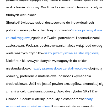
uszkodzenie obudowy. Wydłuża to żywotność i trwałość szafy w
trudnych warunkach.
Shouke® świadczy usługi dostosowane do indywidualnych
potrzeb i może polecić bardziej odpowiedni
Szafka przemysłowa
ze stali węglowej
zgodnie z Twoimi potrzebami i scenariuszami
zastosowań. Podczas dostosowywania należy wziąć pod uwagę
wiele ważnych czynników
szafy przemysłowe ze stali węglowej
.
Niektóre z kluczowych danych wymaganych do celów
niestandardowych
szafy przemysłowe ze stali węglowej
obejmują
wymiary, preferencje materiałowe, nośność i wymagania
środowiskowe. Jeśli nie jesteś pewien szczegółów, skontaktuj się
z nami w celu uzyskania pomocy. Jako dystrybutor SKYT® w
Chinach, Shouke® oferuje produkty niestandardowe
szafy
przemysłowe ze stali węglowej
i przywiązuje dużą wagę do