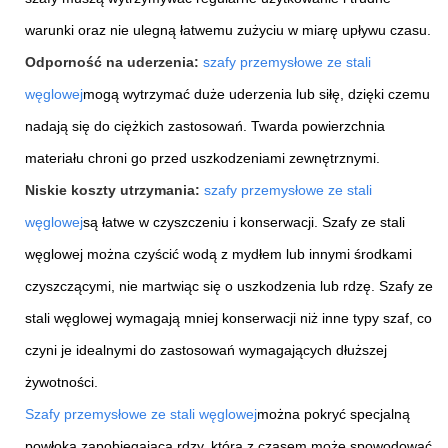
warunki oraz nie ulegną łatwemu zużyciu w miarę upływu czasu.
Odporność na uderzenia:
szafy przemysłowe ze stali
węglowej
mogą wytrzymać duże uderzenia lub siłę, dzięki czemu
nadają się do ciężkich zastosowań. Twarda powierzchnia
materiału chroni go przed uszkodzeniami zewnętrznymi.
Niskie koszty utrzymania:
szafy przemysłowe ze stali
węglowej
są łatwe w czyszczeniu i konserwacji. Szafy ze stali
węglowej można czyścić wodą z mydłem lub innymi środkami
czyszczącymi, nie martwiąc się o uszkodzenia lub rdzę. Szafy ze
stali węglowej wymagają mniej konserwacji niż inne typy szaf, co
czyni je idealnymi do zastosowań wymagających dłuższej
żywotności.
Szafy przemysłowe ze stali węglowej
można pokryć specjalną
powłoką zapobiegającą rdzy, która z czasem może spowodować