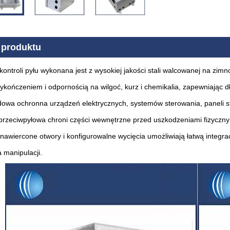
 produktu
kontroli pyłu wykonana jest z wysokiej jakości stali walcowanej na zim
ykończeniem i odpornością na wilgoć, kurz i chemikalia, zapewniając
owa ochronna urządzeń elektrycznych, systemów sterowania, paneli st
przeciwpyłowa chroni części wewnętrzne przed uszkodzeniami fizyczn
nawiercone otwory i konfigurowalne wycięcia umożliwiają łatwą integrac
 manipulacji.