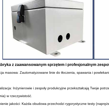
abryka z zaawansowanym sprzętem i profesjonalnym zespoł
cja masowa: Zautomatyzowane linie do tłoczenia, spawania i powlekan
alizacja: Inżynierowie i zespoły produkcyjne przekształcają Twoje potr
ia) w rzeczywistość.
ienie jakości: Każda obudowa przechodzi rygorystyczne testy (napręże