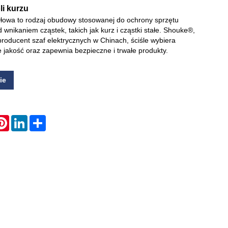
li kurzu
łowa to rodzaj obudowy stosowanej do ochrony sprzętu
Live
 wnikaniem cząstek, takich jak kurz i cząstki stałe. Shouke®,
producent szaf elektrycznych w Chinach, ściśle wybiera
je jakość oraz zapewnia bezpieczne i trwałe produkty.
ie
atsApp
Pinterest
LinkedIn
Share