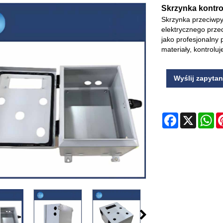
Skrzynka kontro
Skrzynka przeciwpy
elektrycznego przed
jako profesjonalny 
materiały, kontrolu
Wyślij zapytan
Facebook
X
Wh