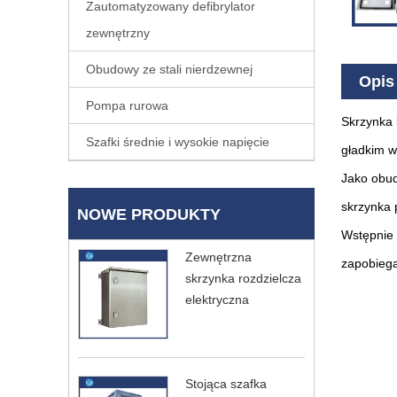
Zautomatyzowany defibrylator
zewnętrzny
Obudowy ze stali nierdzewnej
Opis
Pompa rurowa
Skrzynka 
Szafki średnie i wysokie napięcie
gładkim w
Jako obud
skrzynka 
NOWE PRODUKTY
Wstępnie 
Zewnętrzna
zapobiega
skrzynka rozdzielcza
elektryczna
Stojąca szafka