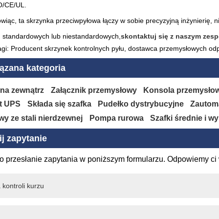
O/CE/UL.
wiąc, ta skrzynka przeciwpyłowa łączy w sobie precyzyjną inżynierię, 
 standardowych lub niestandardowych,
skontaktuj się z naszym zes
gi: Producent skrzynek kontrolnych pyłu, dostawca przemysłowych odpy
ązana kategoria
 na zewnątrz
Załącznik przemysłowy
Konsola przemysło
t UPS
Składa się szafka
Pudełko dystrybucyjne
Zautoma
y ze stali nierdzewnej
Pompa rurowa
Szafki średnie i w
j zapytanie
o przesłanie zapytania w poniższym formularzu. Odpowiemy ci 