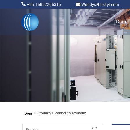
+86-15832266315
Wendy@hbskyt.com
Dom
>
Produkty
>
Zakład na zewnątrz
Dom