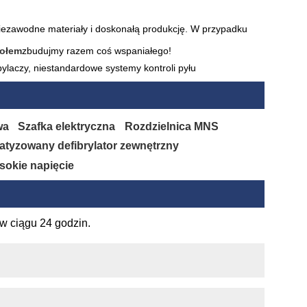
niezawodne materiały i doskonałą produkcję. W przypadku
połem
zbudujmy razem coś wspaniałego!
laczy, niestandardowe systemy kontroli pyłu
wa
Szafka elektryczna
Rozdzielnica MNS
tyzowany defibrylator zewnętrzny
ysokie napięcie
w ciągu 24 godzin.