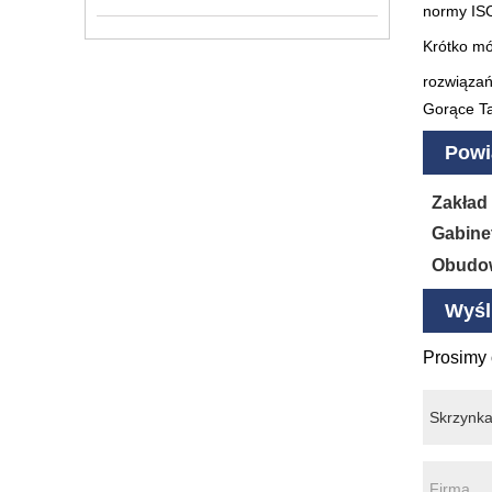
normy IS
Krótko mó
rozwiązań
Gorące Ta
Powi
Zakład
Gabine
Obudow
Wyśli
Prosimy 