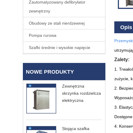
Zautomatyzowany defibrylator
zewnętrzny
Obudowy ze stali nierdzewnej
Opis
Pompa rurowa
Przemysło
Szafki średnie i wysokie napięcie
utrzymują
Zalety:
1. Trwałoś
NOWE PRODUKTY
zużycie, k
Zewnętrzna
2. Bezpie
skrzynka rozdzielcza
Wyposażon
elektryczna
3. Elasty
Dostępne 
4. Konser
Stojąca szafka