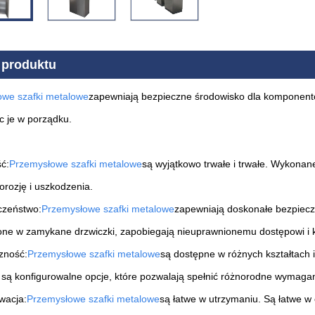
 produktu
we szafki metalowe
zapewniają bezpieczne środowisko dla komponentó
c je w porządku.
ć:
Przemysłowe szafki metalowe
są wyjątkowo trwałe i trwałe. Wykonane
orozję i uszkodzenia.
czeństwo:
Przemysłowe szafki metalowe
zapewniają doskonałe bezpiecz
e w zamykane drzwiczki, zapobiegają nieuprawnionemu dostępowi i k
czność:
Przemysłowe szafki metalowe
są dostępne w różnych kształtach
są konfigurowalne opcje, które pozwalają spełnić różnorodne wymagan
wacja:
Przemysłowe szafki metalowe
są łatwe w utrzymaniu. Są łatwe w 