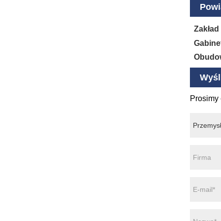
Powi
Zakład
Gabine
Obudow
Wyśli
Prosimy 