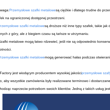
 waga:
Przemysłowe szafki metalowe
są ciężkie i dlatego trudne do prz
fek na ograniczonej dostępnej przestrzeni.
rzemysłowe szafki metalowe
są droższe niż inne typy szafek, takie j
jnych z góry, ale z biegiem czasu są tańsze w utrzymaniu.
Szafki metalowe mogą łatwo rdzewieć, jeśli nie są odpowiednio konse
otności.
rzemysłowe szafki metalowe
mogą generować hałas podczas otwierani
actory jest wiodącym producentem wysokiej jakości
przemysłowe szaf
to, aby wszystkie zamówienia były realizowane terminowo i dostarcza
hodząc naprzeciw potrzebom swoich klientów. Jedną z takich usług jest