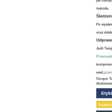
jak trans
metoda.
Śledzeni
Po wysłan
oraz dokła
Odprawa
Jeśli Two
Przemysło
komponent
wad,
prze
Gorące Ta
dostosowa
Etyk
Szafki