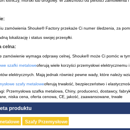
port lotniczy, morski lub drogowy. W zależności od pilności zamówieni
e:
iu zamówienia Shouke® Factory przekaże Ci numer śledzenia, za pomoc
dną lokalizację i status swojej przesyłki.
 celna:
je zamówienie wymaga odprawy celnej, Shouke® może Ci pomóc w tym
we szafki metalowe
oferują wiele korzyści przemysłowi elektrycznemu
ów elektrycznych. Mają jednak również pewne wady, które należy wzią
mysłowe szafy metalowe
oferują trwałość, bezpieczeństwo i elastycznoś
gi: Przemysłowa szafka metalowa, Chiny, producenci, dostawcy, fabr
ne, niska cena, oferta cenowa, CE, jakość, zaawansowane, trwałe
ieta produktu
 metalowe
Szafy Przemysłowe