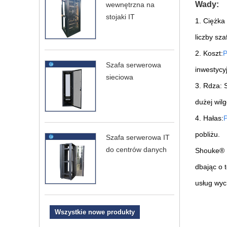
Wady:
wewnętrzna na
stojaki IT
1. Ciężka
liczby sza
2. Koszt:
P
Szafa serwerowa
inwestycy
sieciowa
3. Rdza: 
dużej wilg
4. Hałas:
P
pobliżu.
Szafa serwerowa IT
do centrów danych
Shouke® F
dbając o 
usług wyc
Wszystkie nowe produkty