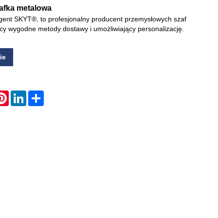
afka metalowa
gent SKYT®, to profesjonalny producent przemysłowych szaf
Live
cy wygodne metody dostawy i umożliwiający personalizację.
ie
atsApp
Pinterest
LinkedIn
Share