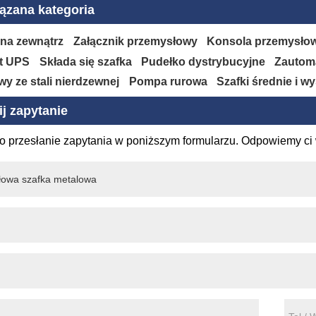
ązana kategoria
 na zewnątrz
Załącznik przemysłowy
Konsola przemysło
t UPS
Składa się szafka
Pudełko dystrybucyjne
Zautoma
y ze stali nierdzewnej
Pompa rurowa
Szafki średnie i w
j zapytanie
o przesłanie zapytania w poniższym formularzu. Odpowiemy ci 