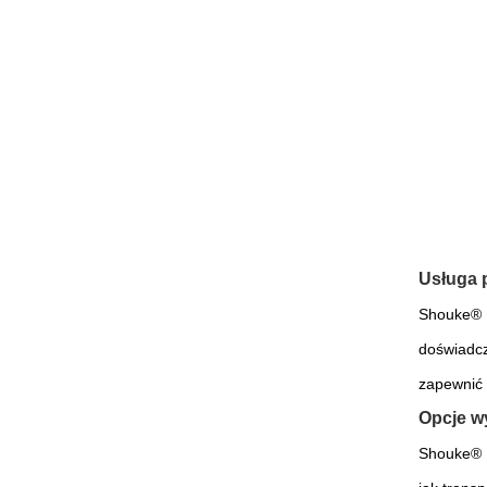
Usługa 
Shouke® F
doświadcz
zapewnić 
Opcje wy
Shouke® F