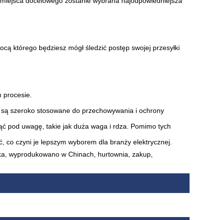
a i miejsca docelowego zostanie wybrana najodpowiedniejsza
ą którego będziesz mógł śledzić postęp swojej przesyłki
 procesie.
 i są szeroko stosowane do przechowywania i ochrony
ć pod uwagę, takie jak duża waga i rdza. Pomimo tych
ć, co czyni je lepszym wyborem dla branży elektrycznej.
yka, wyprodukowano w Chinach, hurtownia, zakup,