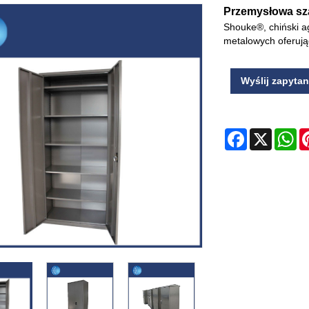
Przemysłowa sz
Shouke®, chiński a
metalowych oferują
Wyślij zapytan
Facebook
X
Wh