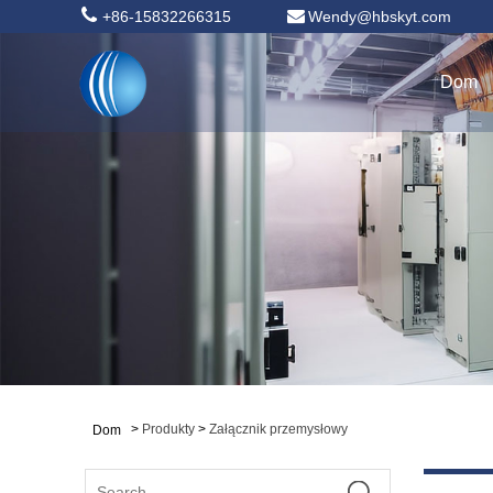
+86-15832266315
Wendy@hbskyt.com
Dom
>
Produkty
>
Załącznik przemysłowy
Dom