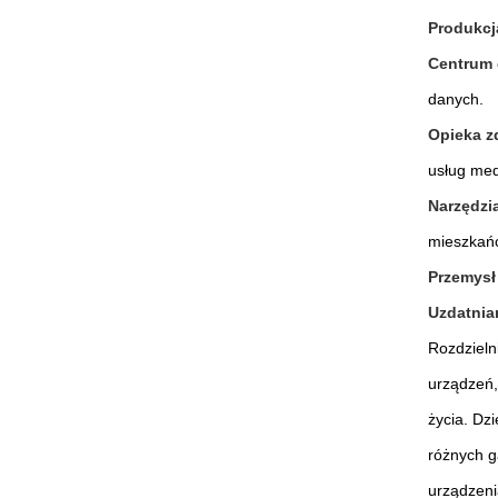
Produkcja
Centrum 
danych.
Opieka z
usług me
Narzędzi
mieszkańc
Przemysł
Uzdatnia
Rozdzieln
urządzeń,
życia. Dzi
różnych g
urządzeni