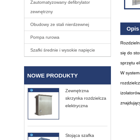
Zautomatyzowany defibrylator
zewnętrzny
Obudowy ze stali nierdzewnej
Opis
Pompa rurowa
Rozdzieln
Szafki średnie i wysokie napięcie
się do st
sprzętu el
W systema
NOWE PRODUKTY
rozdzielc
Zewnętrzna
izolatoró
skrzynka rozdzielcza
znajdując
elektryczna
Stojąca szafka