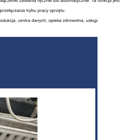
ączenie zasilania ręcznie lub automatycznie. Ta funkcja jest
rzełączania trybu pracy sprzętu.
rodukcja, centra danych, opieka zdrowotna, usługi