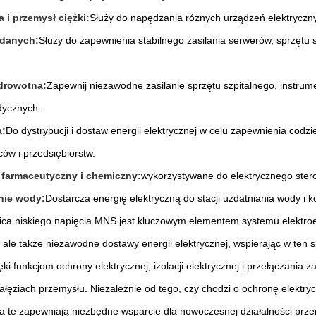
 i przemysł ciężki:
Służy do napędzania różnych urządzeń elektryczny
danych:
Służy do zapewnienia stabilnego zasilania serwerów, sprzętu s
drowotna:
Zapewnij niezawodne zasilanie sprzętu szpitalnego, instrume
dycznych.
a:
Do dystrybucji i dostaw energii elektrycznej w celu zapewnienia cod
ów i przedsiębiorstw.
 farmaceutyczny i chemiczny:
wykorzystywane do elektrycznego ster
nie wody:
Dostarcza energię elektryczną do stacji uzdatniania wody i 
ica niskiego napięcia MNS jest kluczowym elementem systemu elektroe
 ale także niezawodne dostawy energii elektrycznej, wspierając w ten
ęki funkcjom ochrony elektrycznej, izolacji elektrycznej i przełączania 
ałęziach przemysłu. Niezależnie od tego, czy chodzi o ochronę elektrycz
a te zapewniają niezbędne wsparcie dla nowoczesnej działalności prze