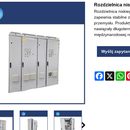
Rozdzielnica ni
Rozdzielnica niski
zapewnia stabilne 
przemysłu. Produkt
nawiązały długoter
międzynarodowej r
Wyślij zapytan
Facebook
X
Wh