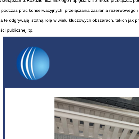
przełączania:
Rozdzielnica niskiego napięcia MNS może przełączać podł
 podczas prac konserwacyjnych, przełączania zasilania rezerwowego i p
a te odgrywają istotną rolę w wielu kluczowych obszarach, takich jak p
ci publicznej itp.