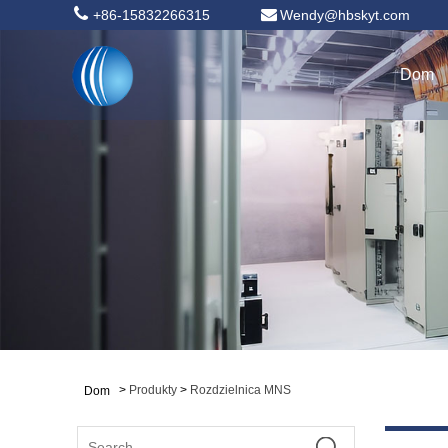
+86-15832266315
Wendy@hbskyt.com
Dom
>
Produkty
>
Rozdzielnica MNS
Dom