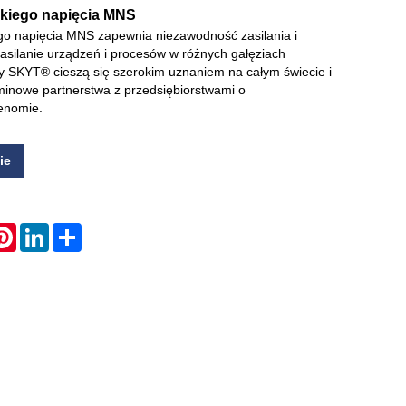
skiego napięcia MNS
ego napięcia MNS zapewnia niezawodność zasilania i
Live
zasilanie urządzeń i procesów w różnych gałęziach
y SKYT® cieszą się szerokim uznaniem na całym świecie i
minowe partnerstwa z przedsiębiorstwami o
enomie.
ie
atsApp
Pinterest
LinkedIn
Share