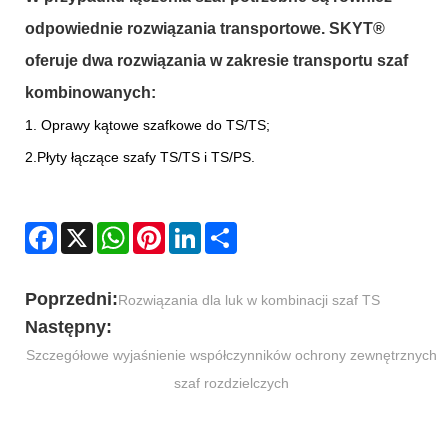
odpowiednie rozwiązania transportowe. SKYT®
oferuje dwa rozwiązania w zakresie transportu szaf
kombinowanych:
1. Oprawy kątowe szafkowe do TS/TS;
2.Płyty łączące szafy TS/TS i TS/PS.
Facebook
X
WhatsApp
Pinterest
LinkedIn
Share
Poprzedni:
Rozwiązania dla luk w kombinacji szaf TS
Następny:
Szczegółowe wyjaśnienie współczynników ochrony zewnętrznych
szaf rozdzielczych