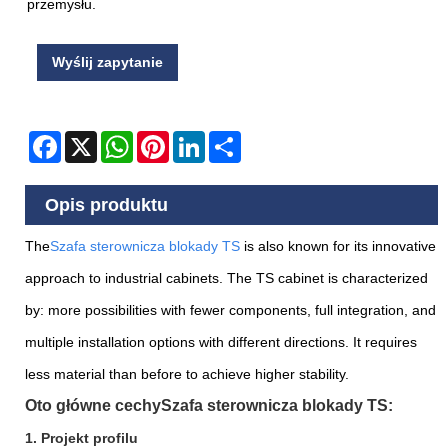
przemysłu.
Wyślij zapytanie
Facebook
X
WhatsApp
Pinterest
LinkedIn
Share
Opis produktu
The
Szafa sterownicza blokady TS
is also known for its innovative
approach to industrial cabinets. The TS cabinet is characterized
by: more possibilities with fewer components, full integration, and
multiple installation options with different directions. It requires
less material than before to achieve higher stability.
Oto główne cechy
Szafa sterownicza blokady TS
:
1. Projekt profilu