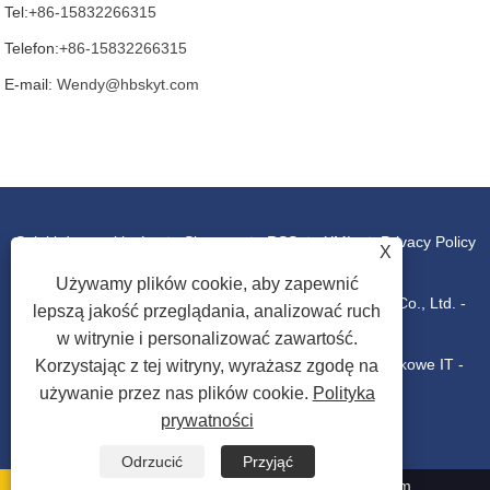
Tel:
+86-15832266315
Telefon:
+86-15832266315
E-mail:
Wendy@hbskyt.com
Spinki do mankietów
|
Sitemap
|
RSS
|
XML
|
Privacy Policy
X
Używamy plików cookie, aby zapewnić
Copyright © 2022 Hebei Shouke Yuantuo Technology Co., Ltd. -
lepszą jakość przeglądania, analizować ruch
w witrynie i personalizować zawartość.
Konsole przemysłowe, Skrzynki rozdzielcze, Szafy rackowe IT -
Korzystając z tej witryny, wyrażasz zgodę na
używanie przez nas plików cookie.
Polityka
prywatności
Wszelkie prawa zastrzeżone
Odrzucić
Przyjąć
Wendy@hbskyt.com